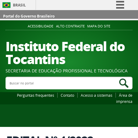
BRASIL
Simplifique!
Portal do Governo Brasileiro
Comunica BR
ACESSIBILIDADE
ALTO CONTRASTE
MAPA DO SITE
Participe
Instituto Federal do
Acesso à informação
Tocantins
Legislação
Canais
SECRETARIA DE EDUCAÇÃO PROFISSIONAL E TECNOLÓGICA
Buscar no portal
Bus
Perguntas frequentes
Contato
Acesso a sistemas
Área de
imprensa