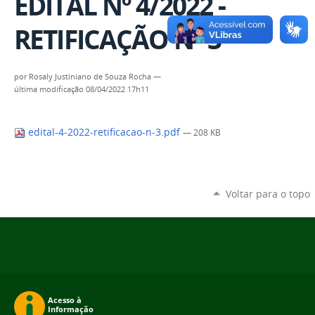
EDITAL Nº 4/2022 -
RETIFICAÇÃO Nº 3
por
Rosaly Justiniano de Souza Rocha
—
última modificação
08/04/2022 17h11
edital-4-2022-retificacao-n-3.pdf
— 208 KB
Voltar para o topo