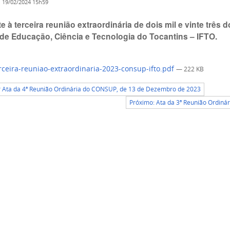
o
19/02/2024 15h59
e à terceira reunião extraordinária de dois mil e vinte três 
 de Educação, Ciência e Tecnologia do Tocantins – IFTO.
rceira-reuniao-extraordinaria-2023-consup-ifto.pdf
— 222 KB
r Ata da 4ª Reunião Ordinária do CONSUP, de 13 de Dezembro de 2023
Próximo: Ata da 3ª Reunião Ordiná