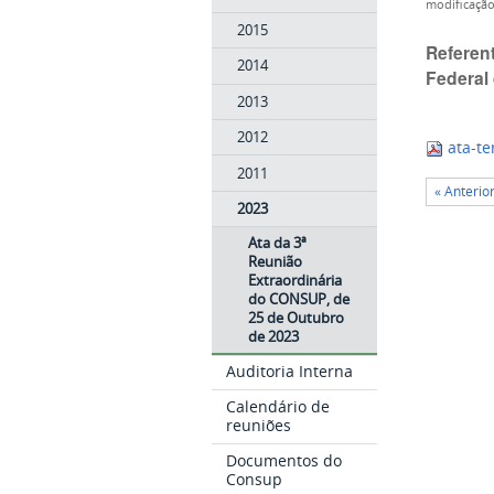
modificaçã
2015
Referent
2014
Federal
2013
2012
ata-te
2011
« Anterio
2023
Ata da 3ª
Reunião
Extraordinária
do CONSUP, de
25 de Outubro
de 2023
Auditoria Interna
Calendário de
reuniões
Documentos do
Consup