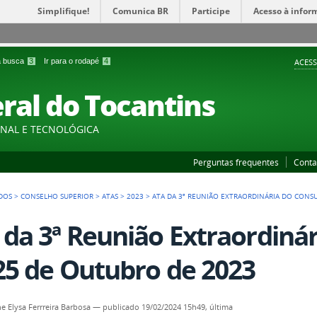
Simplifique!
Comunica BR
Participe
Acesso à infor
 a busca
3
Ir para o rodapé
4
ACESS
eral do Tocantins
ONAL E TECNOLÓGICA
Perguntas frequentes
Conta
DOS
>
CONSELHO SUPERIOR
>
ATAS
>
2023
>
ATA DA 3ª REUNIÃO EXTRAORDINÁRIA DO CONSU
 da 3ª Reunião Extraordiná
25 de Outubro de 2023
e Elysa Ferrreira Barbosa
—
publicado
19/02/2024 15h49,
última