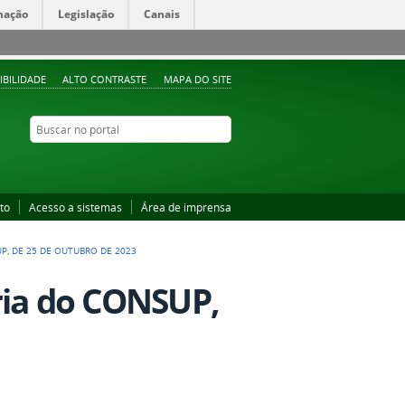
mação
Legislação
Canais
IBILIDADE
ALTO CONTRASTE
MAPA DO SITE
Buscar no portal
Buscar no portal
to
Acesso a sistemas
Área de imprensa
P, DE 25 DE OUTUBRO DE 2023
ria do CONSUP,