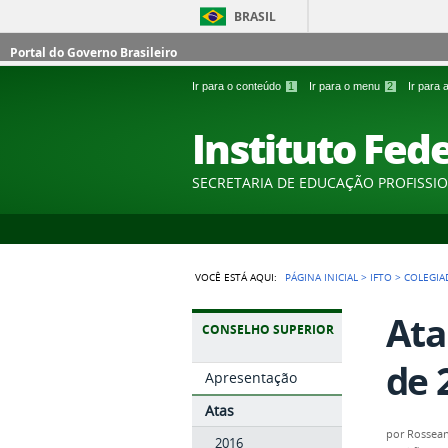
BRASIL
Portal do Governo Brasileiro
Ir para o conteúdo
1
Ir para o menu
2
Ir para
Instituto Fed
SECRETARIA DE EDUCAÇÃO PROFISSI
VOCÊ ESTÁ AQUI:
PÁGINA INICIAL
>
IFTO
>
COLEGIA
Ata
CONSELHO SUPERIOR
de 
Apresentação
Atas
por
Rossean
2016